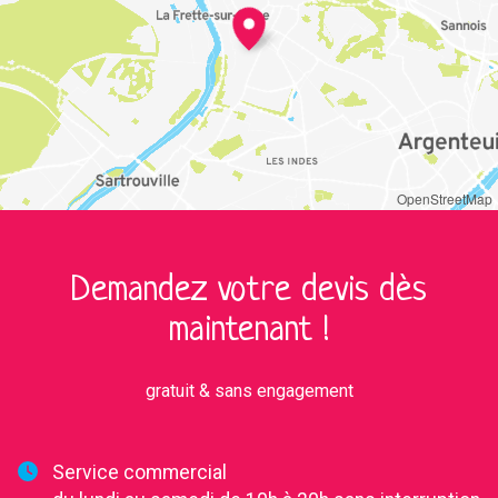
OpenStreetMap
Demandez votre devis dès
maintenant !
gratuit & sans engagement
Service commercial