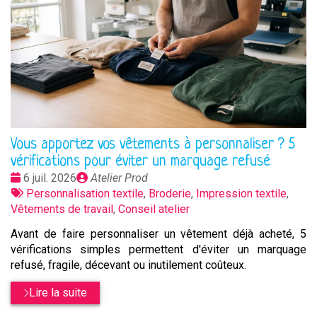
Vous apportez vos vêtements à personnaliser ? 5
vérifications pour éviter un marquage refusé
Date
Publié
6 juil. 2026
Atelier Prod
:
Tags
par
Personnalisation textile
,
Broderie
,
Impression textile
,
:
Vêtements de travail
,
Conseil atelier
Avant de faire personnaliser un vêtement déjà acheté, 5
vérifications simples permettent d'éviter un marquage
refusé, fragile, décevant ou inutilement coûteux.
Lire la suite