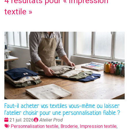
4 résultats pour «
Impression
textile
»
Faut-il acheter vos textiles vous-même ou laisser
l'atelier choisir pour une personnalisation fiable ?
Date
Publié
21 juil. 2026
Atelier Prod
:
Tags
par
Personnalisation textile
,
Broderie
,
Impression textile
,