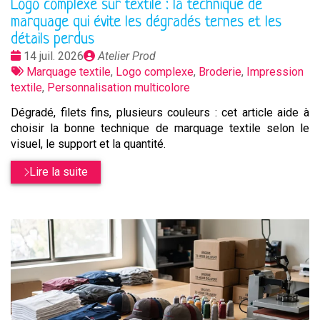
Logo complexe sur textile : la technique de
marquage qui évite les dégradés ternes et les
détails perdus
Date
Publié
14 juil. 2026
Atelier Prod
:
Tags
par
Marquage textile
,
Logo complexe
,
Broderie
,
Impression
:
textile
,
Personnalisation multicolore
Dégradé, filets fins, plusieurs couleurs : cet article aide à
choisir la bonne technique de marquage textile selon le
visuel, le support et la quantité.
Lire la suite