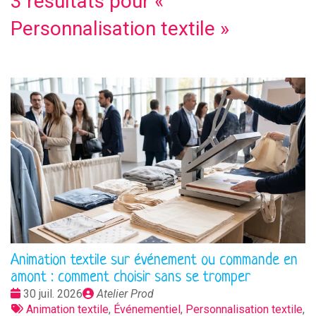
3 résultats pour «
Personnalisation textile
»
Animation textile sur événement ou commande en
amont : comment choisir sans se tromper
Date
Publié
30 juil. 2026
Atelier Prod
:
Tags
par
Animation textile
,
Événementiel
,
Personnalisation textile
,