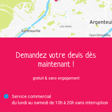
OpenStreetMap
Demandez votre devis dès
maintenant !
gratuit & sans engagement
Service commercial
du lundi au samedi de 10h à 20h sans interruption