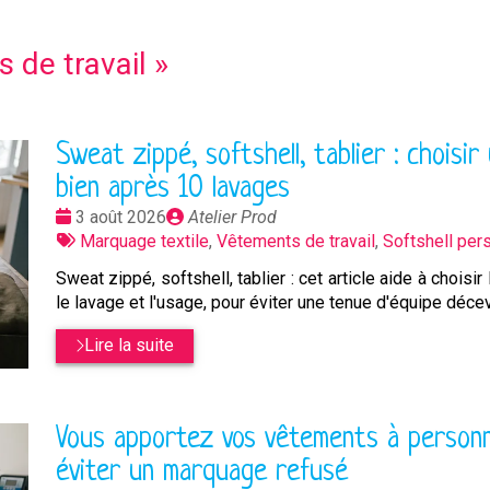
 de travail
»
Sweat zippé, softshell, tablier : chois
bien après 10 lavages
Date
Publié
3 août 2026
Atelier Prod
:
Tags
par
Marquage textile
,
Vêtements de travail
,
Softshell per
:
Sweat zippé, softshell, tablier : cet article aide à chois
le lavage et l'usage, pour éviter une tenue d'équipe déce
Lire la suite
Vous apportez vos vêtements à personna
éviter un marquage refusé