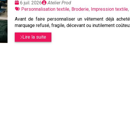
Date
Publié
6 juil. 2026
Atelier Prod
:
Tags
par
Personnalisation textile
,
Broderie
,
Impression textile
,
:
Avant de faire personnaliser un vêtement déjà acheté,
marquage refusé, fragile, décevant ou inutilement coûteu
Lire la suite