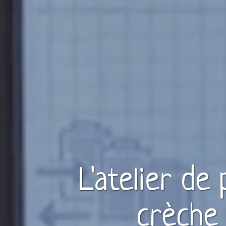
L'atelier de
crèche