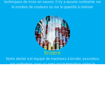
techniques de mise en oeuvre. Il n'y a aucune contrainte sur
le nombre de couleurs ou sur la quantité à réaliser.
Broderie
Notre atelier est équipé de machines à broder, assistées
par ordinateur, avec ou sans programmation selon la
complexité du modèle à réaliser. L'objectif est d'obtenir une
réalisation de haute qualité avec une durée de vie
importante.