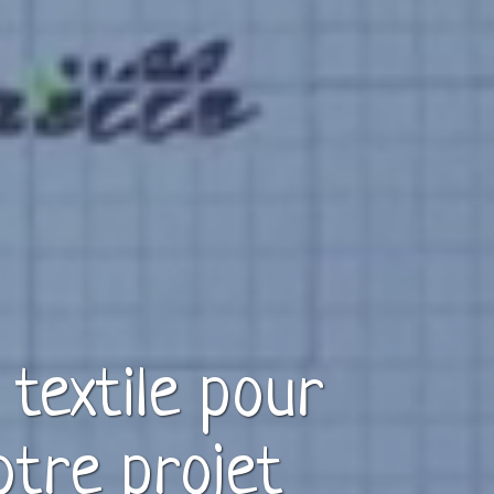
e
textile
pour
otre projet