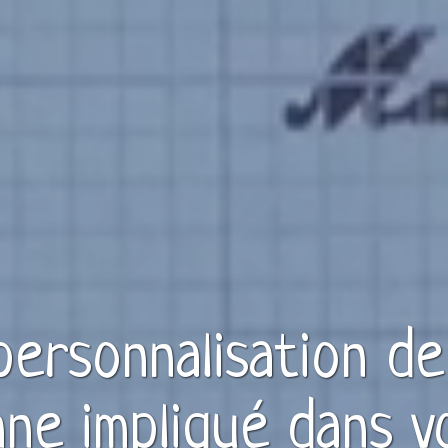
 personnalisation d
nne
impliqué dans v