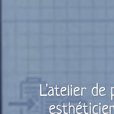
L'atelier de
esthéticie