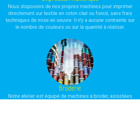
Nous disposons de nos propres machines pour imprimer
directement sur textile en coton clair ou foncé, sans frais
techniques de mise en oeuvre. Il n'y a aucune contrainte sur
le nombre de couleurs ou sur la quantité à réaliser.
Broderie
Notre atelier est équipé de machines à broder, assistées
par ordinateur, avec ou sans programmation selon la
complexité du modèle à réaliser. L'objectif est d'obtenir une
réalisation de haute qualité avec une durée de vie
importante.