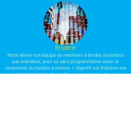
Broderie
Notre atelier est équipé de machines à broder, assistées
par ordinateur, avec ou sans programmation selon la
complexité du modèle à réaliser. L'objectif est d'obtenir une
réalisation de haute qualité avec une durée de vie
importante.