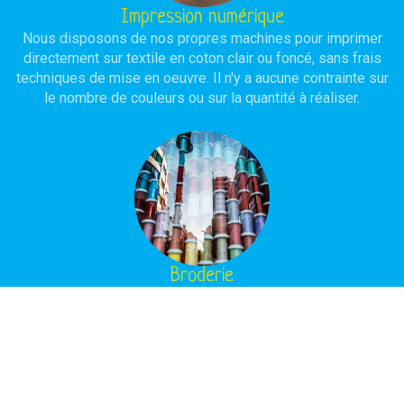
Impression numérique
Nous disposons de nos propres machines pour imprimer
directement sur textile en coton clair ou foncé, sans frais
techniques de mise en oeuvre. Il n'y a aucune contrainte sur
le nombre de couleurs ou sur la quantité à réaliser.
Broderie
Notre atelier est équipé de machines à broder, assistées
par ordinateur, avec ou sans programmation selon la
complexité du modèle à réaliser. L'objectif est d'obtenir une
réalisation de haute qualité avec une durée de vie
importante.