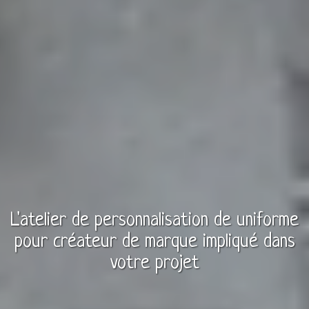
L'atelier de personnalisation de
uniforme
pour
créateur de marque
impliqué dans
votre projet