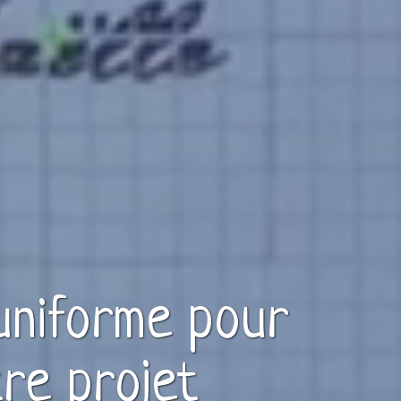
uniforme
pour
re projet