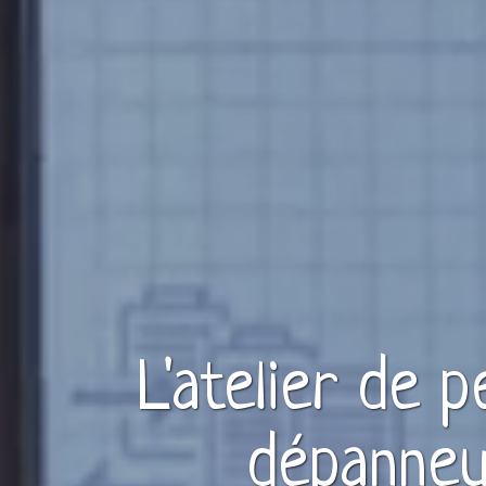
L'atelier de 
dépanneu