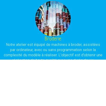
Broderie
Notre atelier est équipé de machines à broder, assistées
par ordinateur, avec ou sans programmation selon la
complexité du modèle à réaliser. L'objectif est d'obtenir une
réalisation de haute qualité avec une durée de vie
importante.