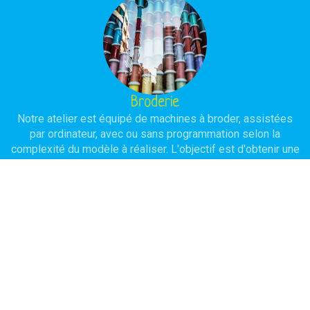
Broderie
Notre atelier est équipé de machines à broder, assistées
par ordinateur, avec ou sans programmation selon la
complexité du modèle à réaliser. L'objectif est d'obtenir une
réalisation de haute qualité avec une durée de vie
importante.