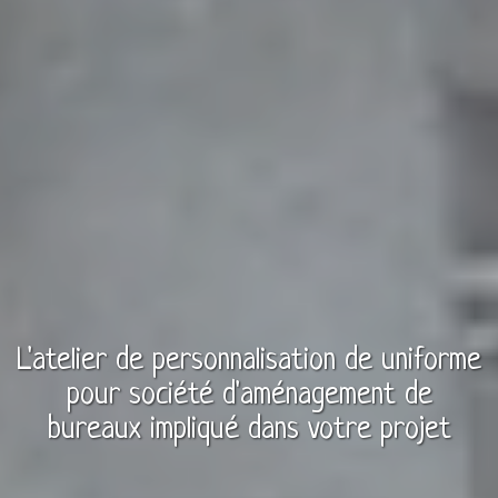
L'atelier de personnalisation de
uniforme
pour
société d'aménagement de
bureaux
impliqué dans votre projet