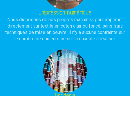
Impression numérique
Nous disposons de nos propres machines pour imprimer
directement sur textile en coton clair ou foncé, sans frais
techniques de mise en oeuvre. Il n'y a aucune contrainte sur
le nombre de couleurs ou sur la quantité à réaliser.
Broderie
Notre atelier est équipé de machines à broder, assistées
par ordinateur, avec ou sans programmation selon la
complexité du modèle à réaliser. L'objectif est d'obtenir une
réalisation de haute qualité avec une durée de vie
importante.