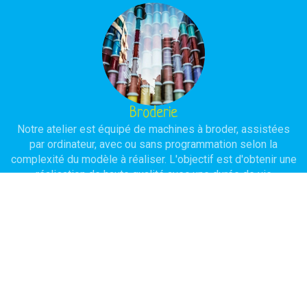
Broderie
Notre atelier est équipé de machines à broder, assistées
par ordinateur, avec ou sans programmation selon la
complexité du modèle à réaliser. L'objectif est d'obtenir une
réalisation de haute qualité avec une durée de vie
importante.