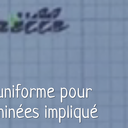
uniforme
pour
minées
impliqué