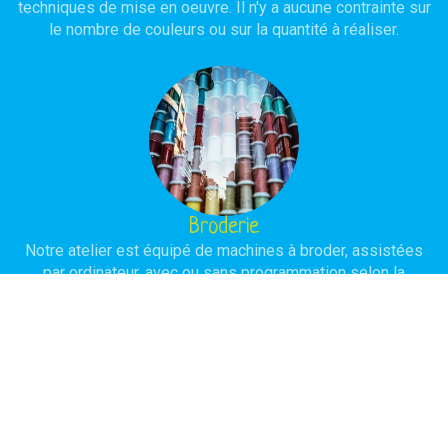
techniques de mise en oeuvre. Il n'y a aucune contrainte sur
le nombre de couleurs ou sur la quantité à réaliser.
Broderie
Notre atelier est équipé de machines à broder, assistées
par ordinateur, avec ou sans programmation selon la
complexité du modèle à réaliser. L'objectif est d'obtenir une
réalisation de haute qualité avec une durée de vie
importante.