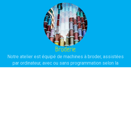
Broderie
Notre atelier est équipé de machines à broder, assistées
par ordinateur, avec ou sans programmation selon la
complexité du modèle à réaliser. L'objectif est d'obtenir une
réalisation de haute qualité avec une durée de vie
importante.