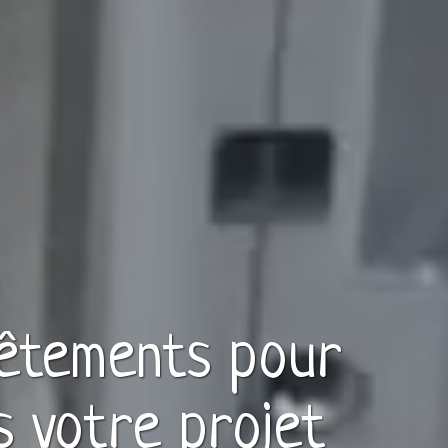
êtements
pour
s votre projet