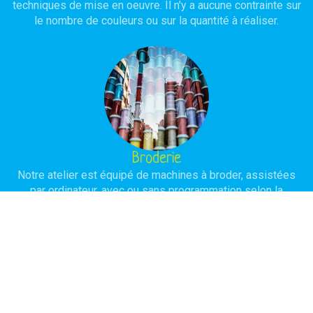
techniques de mise en oeuvre. Il n'y a aucune contrainte sur
le nombre de couleurs ou sur la quantité à réaliser.
Broderie
Notre atelier est équipé de machines à broder, assistées
par ordinateur, avec ou sans programmation selon la
complexité du modèle à réaliser. L'objectif est d'obtenir une
réalisation de haute qualité avec une durée de vie
importante.