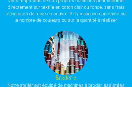
Nous disposons de nos propres machines pour imprimer
directement sur textile en coton clair ou foncé, sans frais
techniques de mise en oeuvre. Il n'y a aucune contrainte sur
le nombre de couleurs ou sur la quantité à réaliser.
Broderie
Notre atelier est équipé de machines à broder, assistées
par ordinateur, avec ou sans programmation selon la
complexité du modèle à réaliser. L'objectif est d'obtenir une
réalisation de haute qualité avec une durée de vie
importante.