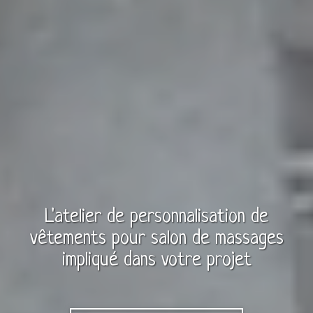
L'atelier de personnalisation de
vêtements
pour
salon de massages
impliqué dans votre projet