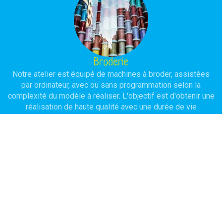
Broderie
Notre atelier est équipé de machines à broder, assistées
par ordinateur, avec ou sans programmation selon la
complexité du modèle à réaliser. L'objectif est d'obtenir une
réalisation de haute qualité avec une durée de vie
importante.
Serigraphie