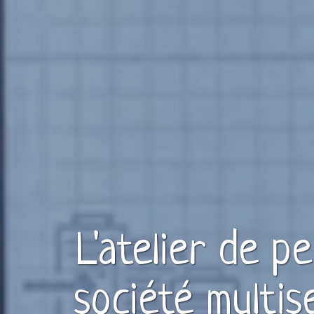
L'atelier de p
société multis