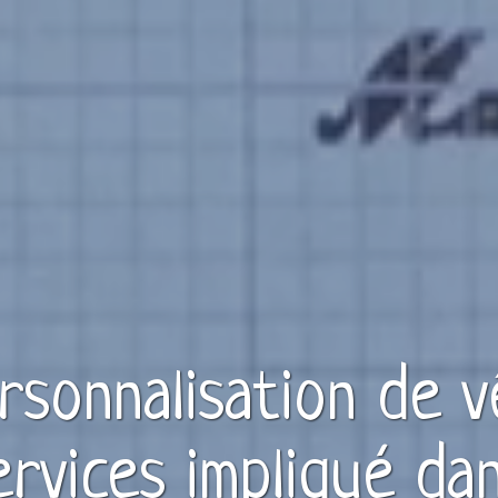
ersonnalisation de
v
ervices
impliqué dan