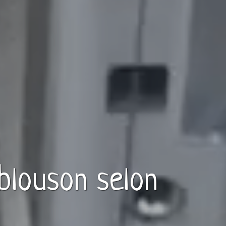
blouson
selon