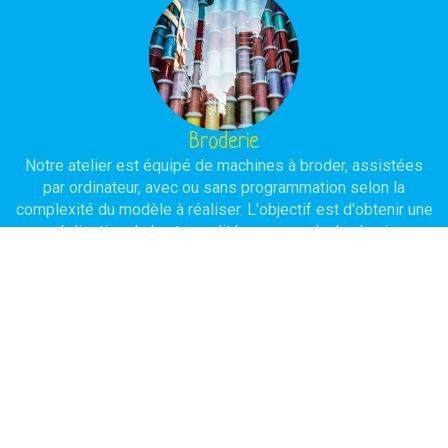
Broderie
Notre atelier est équipé de machines à broder, assistées
par ordinateur, avec ou sans programmation selon la
complexité du modèle à réaliser. L'objectif est d'obtenir une
réalisation de haute qualité avec une durée de vie
importante.