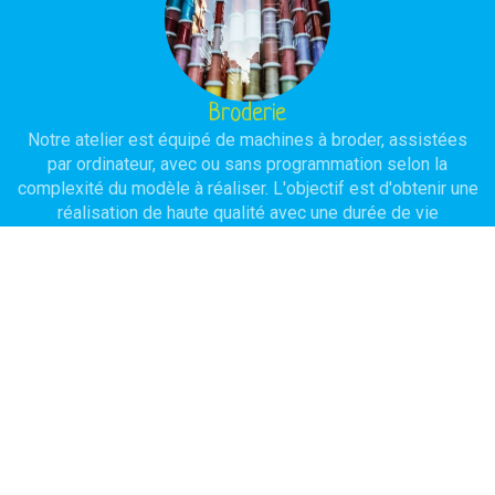
Broderie
Notre atelier est équipé de machines à broder, assistées
par ordinateur, avec ou sans programmation selon la
complexité du modèle à réaliser. L'objectif est d'obtenir une
réalisation de haute qualité avec une durée de vie
importante.
Serigraphie
Pour traiter des quantités importantes en conservant un bon