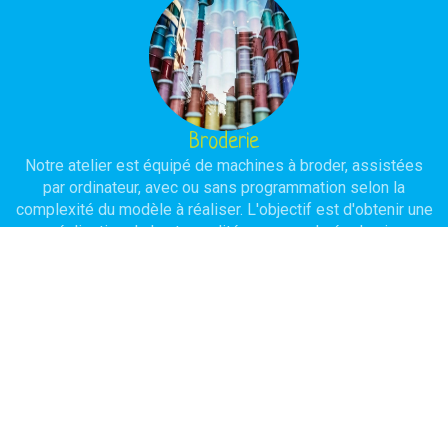
Broderie
Notre atelier est équipé de machines à broder, assistées
par ordinateur, avec ou sans programmation selon la
complexité du modèle à réaliser. L'objectif est d'obtenir une
réalisation de haute qualité avec une durée de vie
importante.