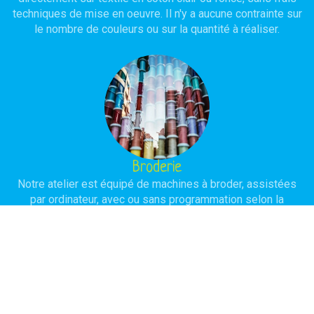
techniques de mise en oeuvre. Il n'y a aucune contrainte sur
le nombre de couleurs ou sur la quantité à réaliser.
Broderie
Notre atelier est équipé de machines à broder, assistées
par ordinateur, avec ou sans programmation selon la
complexité du modèle à réaliser. L'objectif est d'obtenir une
réalisation de haute qualité avec une durée de vie
importante.