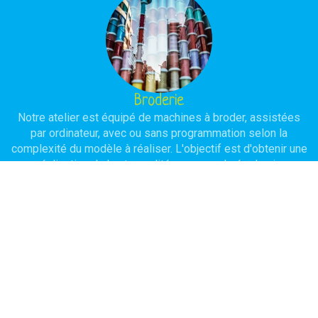
Broderie
Notre atelier est équipé de machines à broder, assistées
par ordinateur, avec ou sans programmation selon la
complexité du modèle à réaliser. L'objectif est d'obtenir une
réalisation de haute qualité avec une durée de vie
importante.