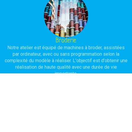
Broderie
Notre atelier est équipé de machines à broder, assistées
par ordinateur, avec ou sans programmation selon la
complexité du modèle à réaliser. L'objectif est d'obtenir une
réalisation de haute qualité avec une durée de vie
importante.
Serigraphie