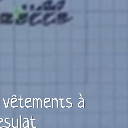
e vêtements à
esulat