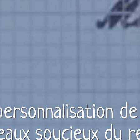
 personnalisation d
eaux
soucieux du r