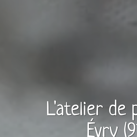
L'atelier de
Évry (