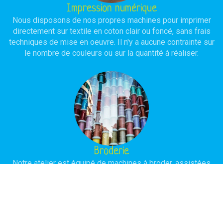
Impression numérique
Nous disposons de nos propres machines pour imprimer
directement sur textile en coton clair ou foncé, sans frais
techniques de mise en oeuvre. Il n'y a aucune contrainte sur
le nombre de couleurs ou sur la quantité à réaliser.
Broderie
Notre atelier est équipé de machines à broder, assistées
par ordinateur, avec ou sans programmation selon la
complexité du modèle à réaliser. L'objectif est d'obtenir une
réalisation de haute qualité avec une durée de vie
importante.