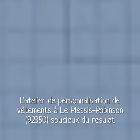
L'atelier de personnalisation de
vêtements à
Le Plessis-Robinson
(92350)
soucieux du resulat