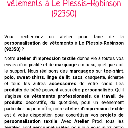
vêtements à
Le Plessis-Robinson
(92350)
Vous recherchez un atelier pour faire de la
personnalisation de vêtements
à
Le Plessis-Robinson
(92350)
?
Notre
atelier d'impression textile
donne vie à toutes vos
envies d'originalité et de
marquage
sur tissu, quel que soit
le support. Nous réalisons des
marquages
sur
tee-shirt
,
polo,
sweat
-
shirts
,
linge de lit
,
sacs
, casquette, écharpe
et tous les autres
accessoires
de votre choix. Les
produits
de bébé peuvent aussi être
personnalisés
. Qu'il
s'agisse de
vêtements professionnels
, de
travail
, de
produits
décoratifs, du quotidien, pour un évènement
particulier ou pour offrir, notre
atelier d'impression textile
est à votre disposition pour concrétiser vos
projets de
personnalisation textile
. Avec
Atelier
Prod, tous les
textiles
sont
personnalisables
pour que vous ayez entre