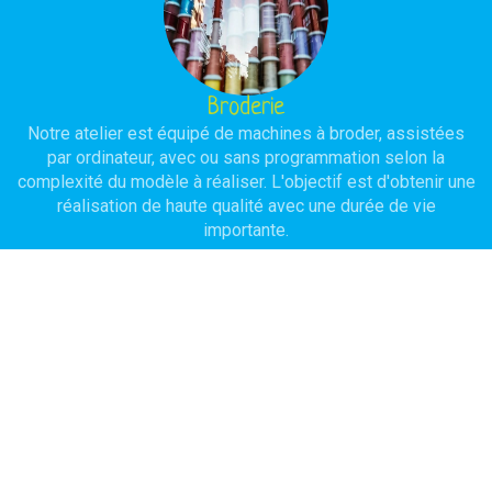
Broderie
Notre atelier est équipé de machines à broder, assistées
par ordinateur, avec ou sans programmation selon la
complexité du modèle à réaliser. L'objectif est d'obtenir une
réalisation de haute qualité avec une durée de vie
importante.
Serigraphie
Pour traiter des quantités importantes en conservant un bon