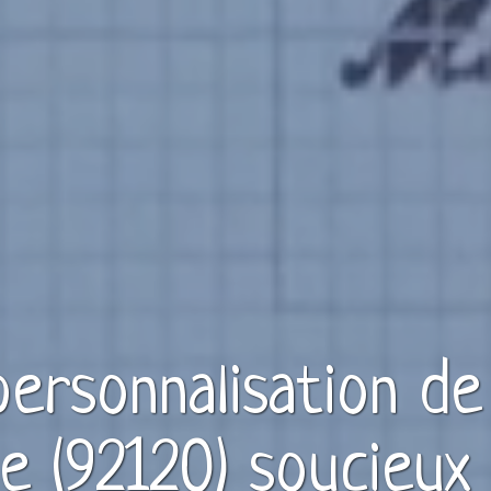
 personnalisation d
 (92120)
soucieux 