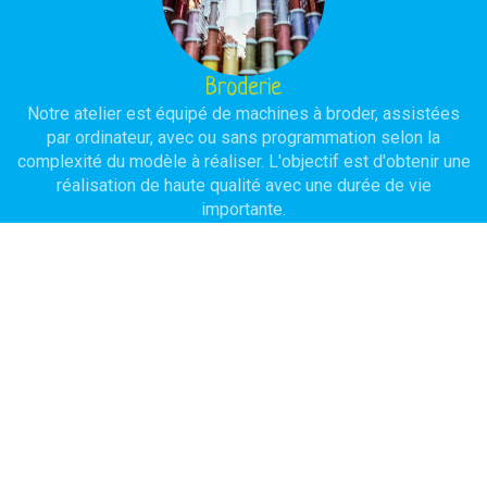
Broderie
Notre atelier est équipé de machines à broder, assistées
par ordinateur, avec ou sans programmation selon la
complexité du modèle à réaliser. L'objectif est d'obtenir une
réalisation de haute qualité avec une durée de vie
importante.
Serigraphie
Pour traiter des quantités importantes en conservant un bon
rapport qualité/prix, l'usage de la sérigraphie est à