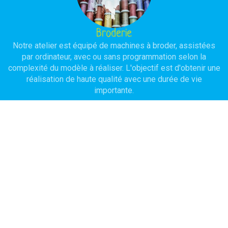
Broderie
Notre atelier est équipé de machines à broder, assistées
par ordinateur, avec ou sans programmation selon la
complexité du modèle à réaliser. L'objectif est d'obtenir une
réalisation de haute qualité avec une durée de vie
importante.
Serigraphie
Pour traiter des quantités importantes en conservant un bon
rapport qualité/prix, l'usage de la sérigraphie est à
privilégier. Des frais de mise en oeuvre sont à prévoir et un