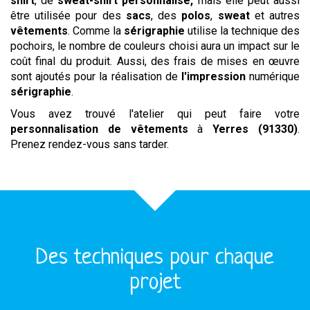
shirt
, de
sweat-shirt personnalise,
mais elle peut aussi
être utilisée pour des
sacs
, des
polos
,
sweat
et autres
vêtements
. Comme la
sérigraphie
utilise la technique des
pochoirs, le nombre de couleurs choisi aura un impact sur le
coût final du produit. Aussi, des frais de mises en œuvre
sont ajoutés pour la réalisation de
l'impression
numérique
sérigraphie
.
Vous avez trouvé l'atelier qui peut faire votre
personnalisation de vêtements
à
Yerres (91330)
.
Prenez rendez-vous sans tarder.
Des techniques pour chaque
projet