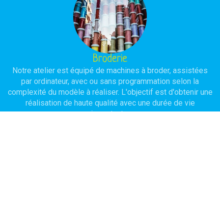
Broderie
Notre atelier est équipé de machines à broder, assistées
par ordinateur, avec ou sans programmation selon la
complexité du modèle à réaliser. L'objectif est d'obtenir une
réalisation de haute qualité avec une durée de vie
importante.
Serigraphie