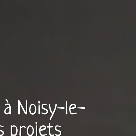
à
Noisy-le-
s projets