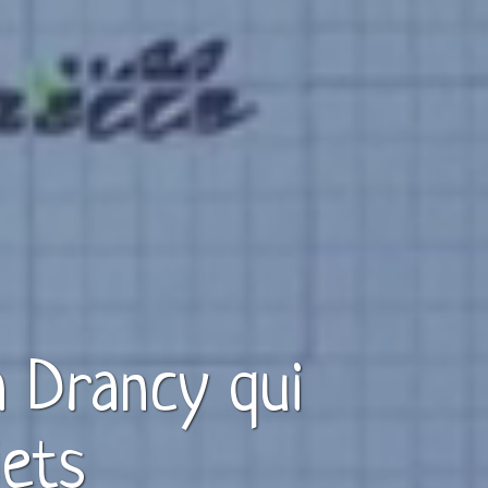
à
Drancy
qui
jets