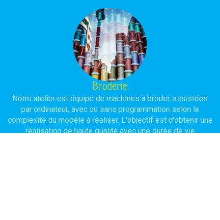
Broderie
Notre atelier est équipé de machines à broder, assistées
par ordinateur, avec ou sans programmation selon la
complexité du modèle à réaliser. L'objectif est d'obtenir une
réalisation de haute qualité avec une durée de vie
importante.