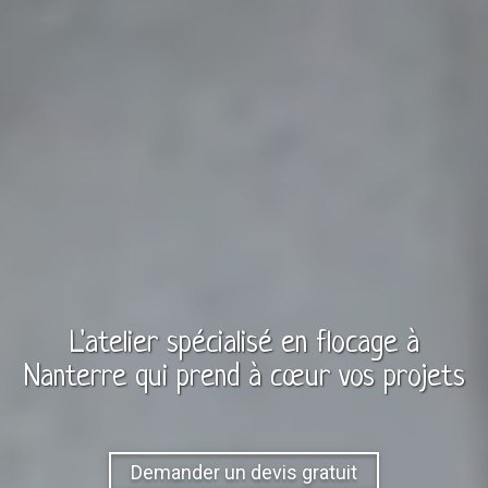
L'atelier spécialisé en
flocage
à
Nanterre
qui prend à cœur vos projets
Demander un devis gratuit