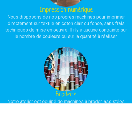
Impression numérique
Nous disposons de nos propres machines pour imprimer
directement sur textile en coton clair ou foncé, sans frais
techniques de mise en oeuvre. Il n'y a aucune contrainte sur
le nombre de couleurs ou sur la quantité à réaliser.
Broderie
Notre atelier est équipé de machines à broder, assistées
par ordinateur, avec ou sans programmation selon la
complexité du modèle à réaliser. L'objectif est d'obtenir une
réalisation de haute qualité avec une durée de vie
importante.