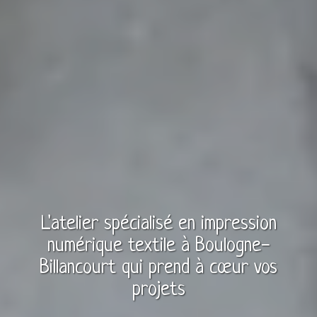
L'atelier spécialisé en
impression
numérique textile
à
Boulogne-
Billancourt
qui prend à cœur vos
projets