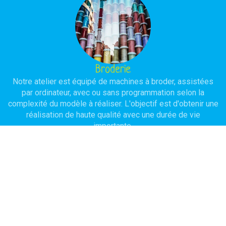
Broderie
Notre atelier est équipé de machines à broder, assistées
par ordinateur, avec ou sans programmation selon la
complexité du modèle à réaliser. L'objectif est d'obtenir une
réalisation de haute qualité avec une durée de vie
importante.
Serigraphie