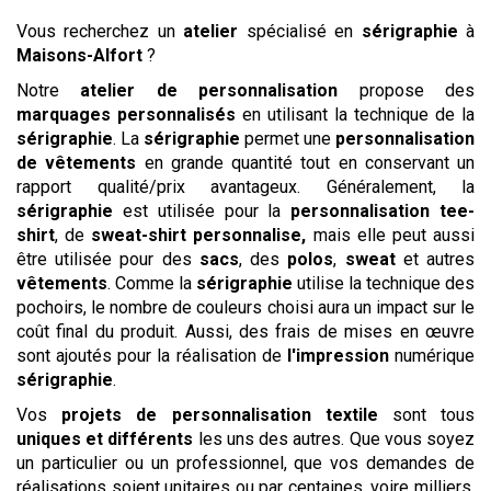
Vous recherchez un
atelier
spécialisé en
sérigraphie
à
Maisons-Alfort
?
Notre
atelier de personnalisation
propose des
marquages
personnalisés
en utilisant la technique de la
sérigraphie
. La
sérigraphie
permet une
personnalisation
de vêtements
en grande quantité tout en conservant un
rapport qualité/prix avantageux. Généralement, la
sérigraphie
est utilisée pour la
personnalisation tee-
shirt
, de
sweat-shirt personnalise,
mais elle peut aussi
être utilisée pour des
sacs
, des
polos
,
sweat
et autres
vêtements
. Comme la
sérigraphie
utilise la technique des
pochoirs, le nombre de couleurs choisi aura un impact sur le
coût final du produit. Aussi, des frais de mises en œuvre
sont ajoutés pour la réalisation de
l'impression
numérique
sérigraphie
.
Vos
projets de personnalisation textile
sont tous
uniques et différents
les uns des autres. Que vous soyez
un particulier ou un professionnel, que vos demandes de
réalisations soient unitaires ou par centaines, voire milliers,