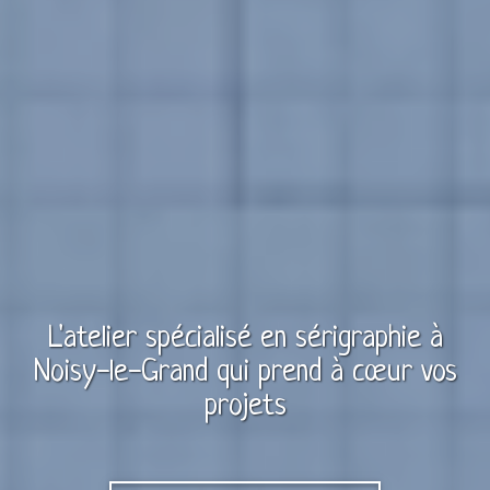
L'atelier spécialisé en
sérigraphie
à
Noisy-le-Grand
qui prend à cœur vos
projets