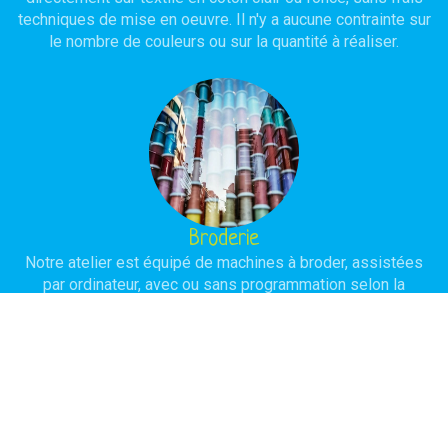
techniques de mise en oeuvre. Il n'y a aucune contrainte sur
le nombre de couleurs ou sur la quantité à réaliser.
Broderie
Notre atelier est équipé de machines à broder, assistées
par ordinateur, avec ou sans programmation selon la
complexité du modèle à réaliser. L'objectif est d'obtenir une
réalisation de haute qualité avec une durée de vie
importante.